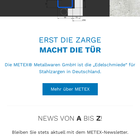
nachträglichen Endbeschichtung mit allen
handelsüblichen Lacken.
Bitte beachten Sie bei der Auswahl der Zargen
die folgenden Hinweise sowie die Angaben zu
Maßen und Toleranzen. Alle Dateien bieten wir
ERST DIE ZARGE
Ihnen zum Download im Format PDF.
MACHT DIE TÜR
Die METEX® Metallwaren GmbH ist die „Edelschmiede“ für
Stahlzargen in Deutschland.
Mehr über METEX
NEWS VON
A
BIS
Z
!
Bleiben Sie stets aktuell mit dem METEX-Newsletter.