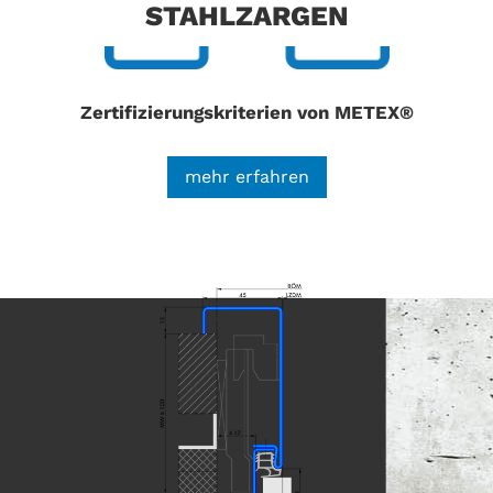
unterstützen wir Architekten und Bauherren
STAHLZARGEN
schon in der Planungsphase zur Sicherung einer
hochwertigen und dabei rationellen
Bauausführung.
Zertifizierungskriterien von METEX®
mehr erfahren
In der Produktdatenbank
building-material-
scout.com
sind
METEX® Stahlzargen
in
verschiedensten Ausführungen gelistet,
die alle
Anforderungen für nachhaltiges Bauen nach den
Zertifizierungskriterien DGNB und LEED
erfüllen
.
Alle unsere Stahlzargen werden generell mit
einer
Pulvergrundierung im RAL-Farbton 9016
"Verkehrsweiß"
geliefert. Diese
Pulvergrundierung vereint alle Vorteile einer
Pulverbeschichtung mit der Möglichkeit einer