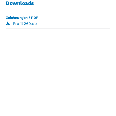
Downloads
Zeichnungen / PDF
Profil 260a/b
Stahlzargen
für
Mauerwerk
Stahlzargen
für
Ständerwerk