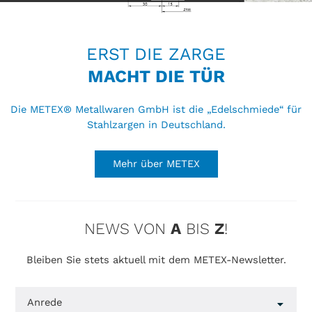
Bitte beachten Sie bei der Auswahl der Zargen
die folgenden Hinweise sowie die Angaben zu
Maßen und Toleranzen. Alle Dateien bieten wir
ERST DIE ZARGE
Ihnen zum Download im Format PDF.
MACHT DIE TÜR
Die METEX® Metallwaren GmbH ist die „Edelschmiede“ für
Stahlzargen in Deutschland.
Mehr über METEX
NEWS VON
A
BIS
Z
!
Bleiben Sie stets aktuell mit dem METEX-Newsletter.