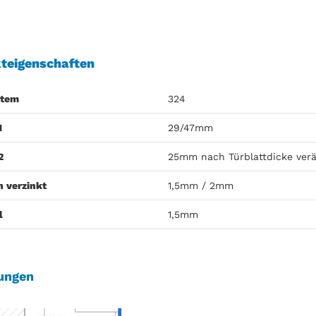
teigenschaften
stem
324
1
29/47mm
2
25mm nach Türblattdicke ver
h verzinkt
1,5mm / 2mm
l
1,5mm
ungen