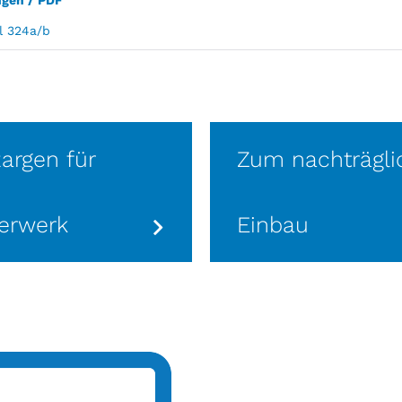
gen / PDF
il 324a/b
zargen für
Zum nachträgli
erwerk
Einbau