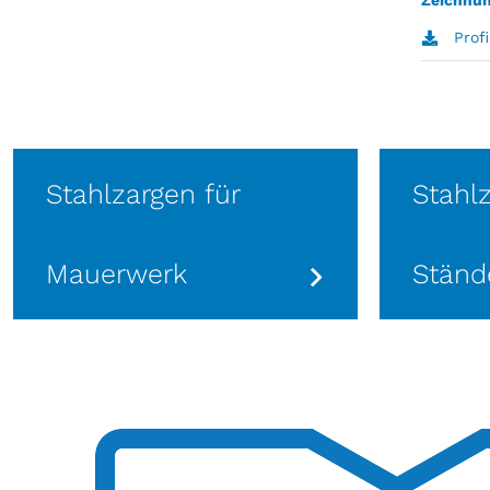
Zeichnun
Prof
Stahlzargen für
Stahl
Mauerwerk
Ständ