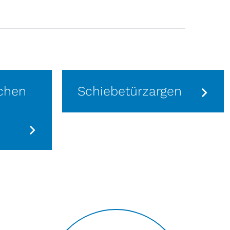
chen
Schiebetürzargen