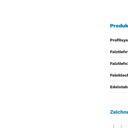
Produk
Profilsy
Falztiefe
Falztiefe
Feinblec
Edelstah
Zeichn