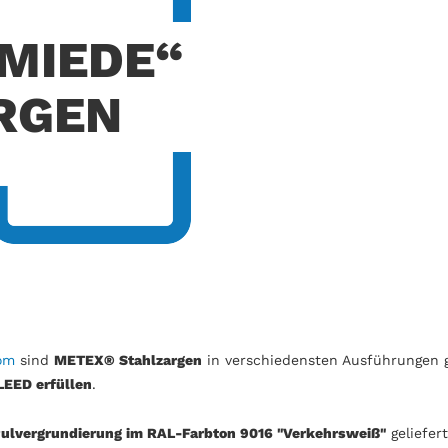
HMIEDE“
RGEN
com
sind
METEX® Stahlzargen
in verschiedensten Ausführungen g
LEED erfüllen
.
ulvergrundierung im RAL-Farbton 9016 "Verkehrsweiß"
geliefert